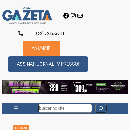
Pular
para
Facebook
Instagram
E-mail
o
conteúdo
(55) 3512-2811
ANUNCIE!
ASSINAR JORNAL IMPRESSO!
Search
Política