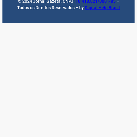
© 2024 Jornal Gazeta. CNPJ:
10.418.021/0001-85
–
Todos os Direitos Reservados – by
Digital Help Brasil