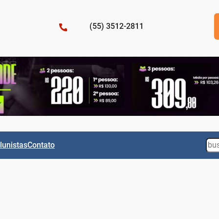
(55) 3512-2811
Sea
lunistas
Contato