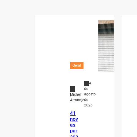
Geral
4
de
agosto
Micheli
de
Armanje
2026
41
nov
as
par
ada