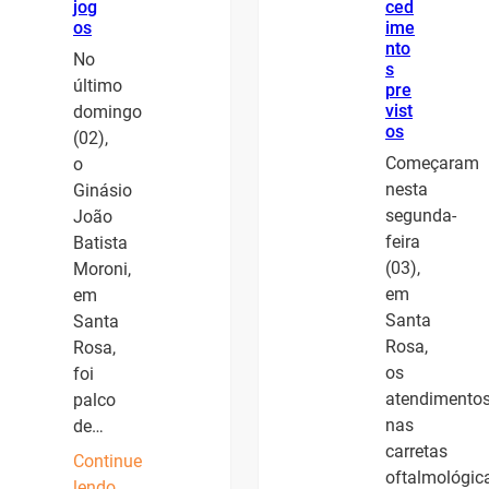
jog
ced
os
ime
nto
No
s
último
pre
vist
domingo
os
(02),
Começaram
o
nesta
Ginásio
segunda-
João
feira
Batista
(03),
Moroni,
em
em
Santa
Santa
Rosa,
Rosa,
os
foi
atendimento
palco
nas
de…
carretas
Continue
oftalmológic
lendo…