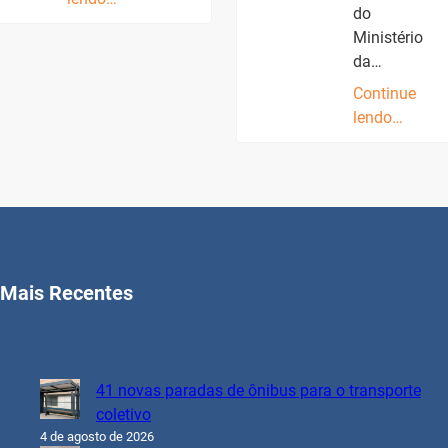
do
Ministério
da…
Continue
lendo…
Mais Recentes
41 novas paradas de ônibus para o transporte
coletivo
4 de agosto de 2026