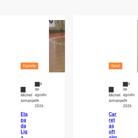
Esporte
Geral
4
4
de
de
agosto
agosto
Micheli
Micheli
de
de
Armanje
Armanje
2026
2026
Eta
Car
pa
ret
da
as
Lig
oft
a
alm