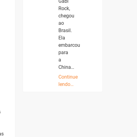
Gabi
Rock,
chegou
ao
Brasil.
Ela
embarcou
para
a
China…
Continue
lendo…
s
as