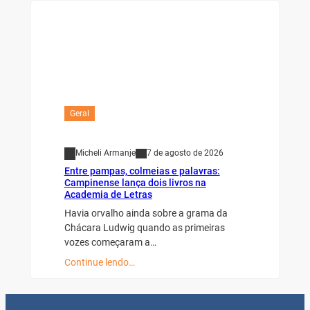
Geral
Micheli Armanje
7 de agosto de 2026
Entre pampas, colmeias e palavras:
Campinense lança dois livros na
Academia de Letras
Havia orvalho ainda sobre a grama da
Chácara Ludwig quando as primeiras
vozes começaram a…
Continue lendo…