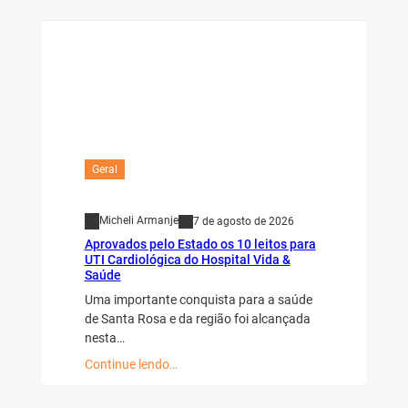
Geral
Micheli Armanje
7 de agosto de 2026
Aprovados pelo Estado os 10 leitos para
UTI Cardiológica do Hospital Vida &
Saúde
Uma importante conquista para a saúde
de Santa Rosa e da região foi alcançada
nesta…
Continue lendo…