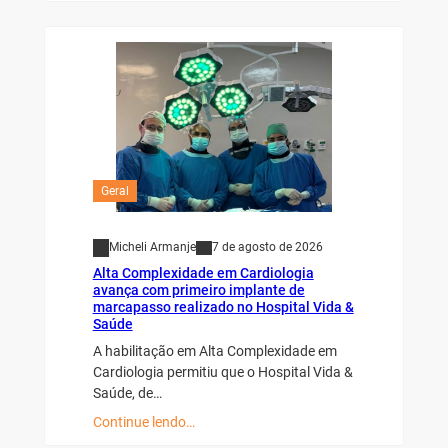
Geral
Micheli Armanje
7 de agosto de 2026
Alta Complexidade em Cardiologia
avança com primeiro implante de
marcapasso realizado no Hospital Vida &
Saúde
A habilitação em Alta Complexidade em
Cardiologia permitiu que o Hospital Vida &
Saúde, de…
Continue lendo…