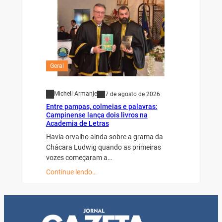
Geral
Micheli Armanje
7 de agosto de 2026
Entre pampas, colmeias e palavras:
Campinense lança dois livros na
Academia de Letras
Havia orvalho ainda sobre a grama da
Chácara Ludwig quando as primeiras
vozes começaram a…
Continue lendo…