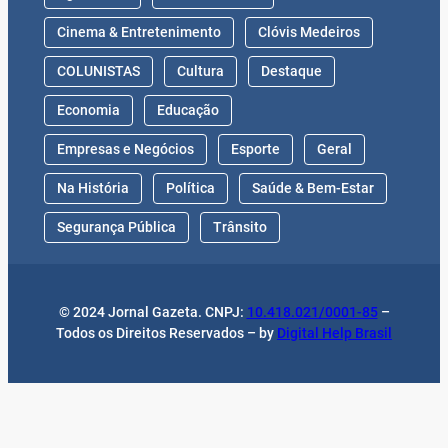
Cinema & Entretenimento
Clóvis Medeiros
COLUNISTAS
Cultura
Destaque
Economia
Educação
Empresas e Negócios
Esporte
Geral
Na História
Política
Saúde & Bem-Estar
Segurança Pública
Trânsito
© 2024 Jornal Gazeta. CNPJ:
10.418.021/0001-85
–
Todos os Direitos Reservados – by
Digital Help Brasil