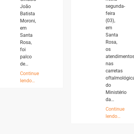
segunda-
João
feira
Batista
(03),
Moroni,
em
em
Santa
Santa
Rosa,
Rosa,
os
foi
atendimento
palco
nas
de…
carretas
Continue
oftalmológic
lendo…
do
Ministério
da…
Continue
lendo…