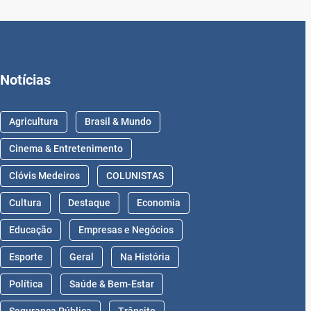
Notícias
Agricultura
Brasil & Mundo
Cinema & Entretenimento
Clóvis Medeiros
COLUNISTAS
Cultura
Destaque
Economia
Educação
Empresas e Negócios
Esporte
Geral
Na História
Política
Saúde & Bem-Estar