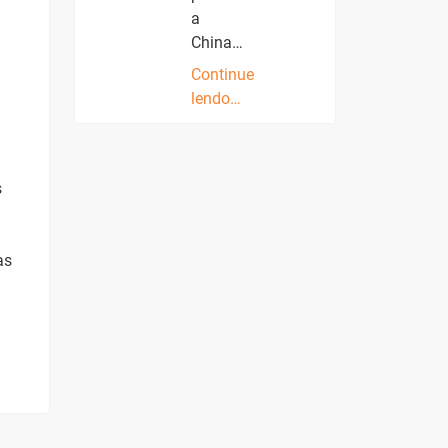
a
China…
Continue
lendo…
s
as