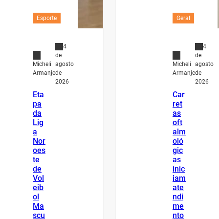
Esporte
Geral
4
4
de
de
agosto
agosto
Micheli
Micheli
de
de
Armanje
Armanje
2026
2026
Eta
Car
pa
ret
da
as
Lig
oft
a
alm
Nor
oló
oes
gic
te
as
de
inic
Vol
iam
eib
ate
ol
ndi
Ma
me
scu
nto