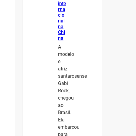
inte
rna
cio
nal
na
Chi
na
A
modelo
e
atriz
santarosense
Gabi
Rock,
chegou
ao
Brasil.
Ela
embarcou
para