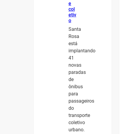
e
col
etiv
o
Santa
Rosa
está
implantando
41
novas
paradas
de
ônibus
para
passageiros
do
transporte
coletivo
urbano.