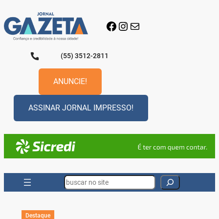
Pular
para
Facebook
Instagram
E-mail
o
conteúdo
(55) 3512-2811
ANUNCIE!
ASSINAR JORNAL IMPRESSO!
Search
Destaque