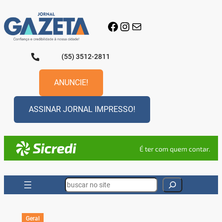
Pular
para
Facebook
Instagram
E-mail
o
conteúdo
(55) 3512-2811
ANUNCIE!
ASSINAR JORNAL IMPRESSO!
Search
Geral