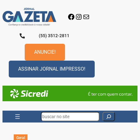
Pular
para
Facebook
Instagram
E-mail
o
conteúdo
(55) 3512-2811
ANUNCIE!
ASSINAR JORNAL IMPRESSO!
Search
Geral