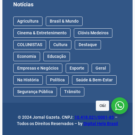
Notícias
Agricultura
Brasil & Mundo
Cinema & Entretenimento
Clóvis Medeiros
COLUNISTAS
Cultura
Destaque
Economia
Educação
Empresas e Negócios
Esporte
Geral
Na História
Política
Saúde & Bem-Estar
Segurança Pública
Trânsito
Olá!
© 2024 Jornal Gazeta. CNPJ:
10.418.021/0001-85
–
Todos os Direitos Reservados – by
Digital Help Brasil