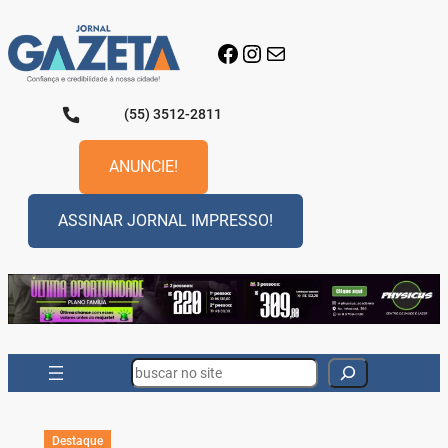
Pular
para
Facebook
Instagram
E-mail
o
conteúdo
(55) 3512-2811
ANUNCIE!
ASSINAR JORNAL IMPRESSO!
Search
Destaque