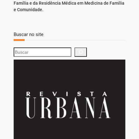
Família e da Residência Médica em Medicina de Família
e Comunidade.
Buscar no site
S
e
a
r
c
h