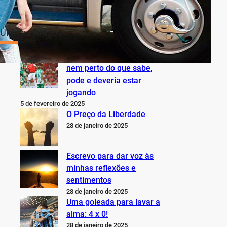
Últimos Artigos
O Inter não está jogando
nem perto do que sabe,
pode e deveria estar
jogando
5 de fevereiro de 2025
O Preço da Liberdade
28 de janeiro de 2025
Escrevo para dar voz às
minhas reflexões e
sentimentos
28 de janeiro de 2025
Uma goleada para lavar a
alma: 4 x 0!
28 de janeiro de 2025