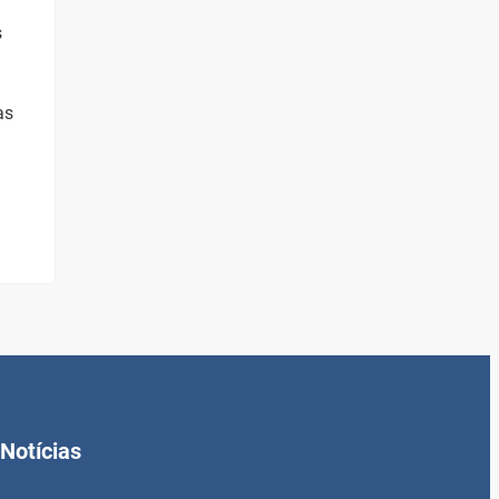
s
as
Notícias