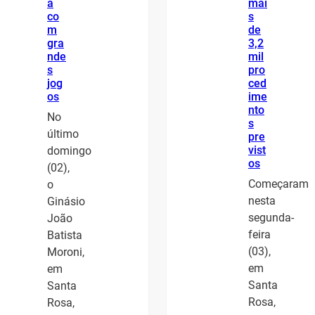
a
mai
co
s
m
de
gra
3,2
nde
mil
s
pro
jog
ced
os
ime
nto
No
s
último
pre
vist
domingo
os
(02),
Começaram
o
nesta
Ginásio
segunda-
João
feira
Batista
(03),
Moroni,
em
em
Santa
Santa
Rosa,
Rosa,