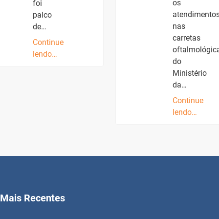
os
foi
atendimento
palco
nas
de…
carretas
Continue
oftalmológic
lendo…
do
Ministério
da…
Continue
lendo…
Mais Recentes