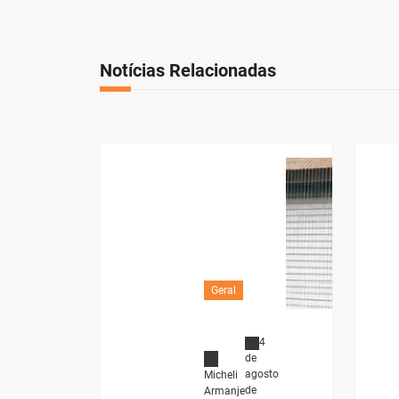
Notícias Relacionadas
Geral
4
de
agosto
Micheli
de
Armanje