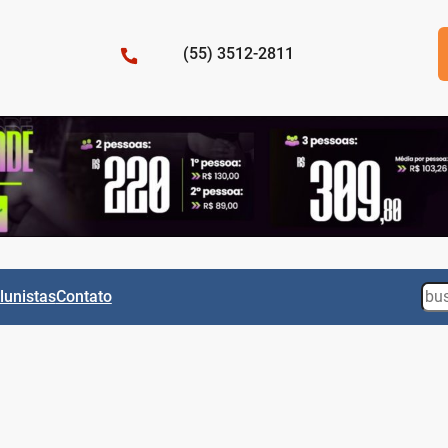
(55) 3512-2811
Sea
lunistas
Contato