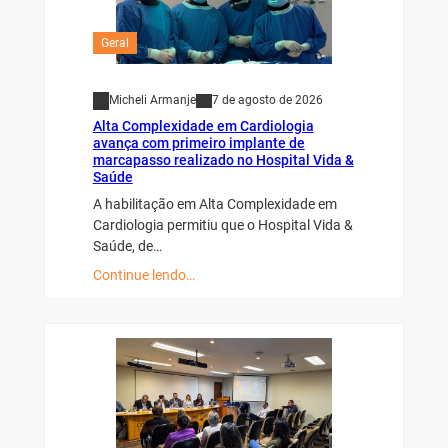
Geral
Micheli Armanje
7 de agosto de 2026
Alta Complexidade em Cardiologia
avança com primeiro implante de
marcapasso realizado no Hospital Vida &
Saúde
A habilitação em Alta Complexidade em
Cardiologia permitiu que o Hospital Vida &
Saúde, de…
Continue lendo…