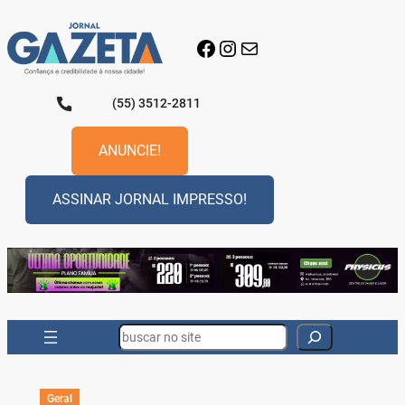
Pular
para
Facebook
Instagram
E-mail
o
conteúdo
(55) 3512-2811
ANUNCIE!
ASSINAR JORNAL IMPRESSO!
Search
Geral