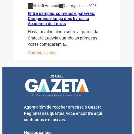
Micheli Armanje
7 de agosto de 2026
Entre pampas, colmeias e palavras:
Campinense lança dois livros na
Academia de Letras
Havia orvalho ainda sobre a grama da
Chácara Ludwig quando as primeiras
vozes começaram a…
Continue lendo…
Agora além de receber em casa o Gazeta
Regional nas quartas, você encontra aqui,
conteúdos exclusivos.
Nossos canais: