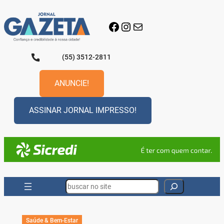
Pular
para
Facebook
Instagram
E-mail
o
conteúdo
(55) 3512-2811
ANUNCIE!
ASSINAR JORNAL IMPRESSO!
Search
Saúde & Bem-Estar