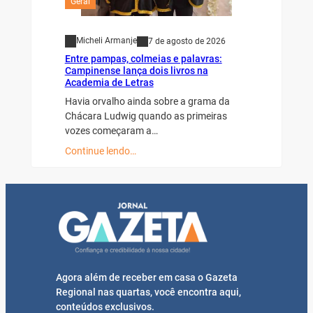
Geral
Micheli Armanje
7 de agosto de 2026
Entre pampas, colmeias e palavras:
Campinense lança dois livros na
Academia de Letras
Havia orvalho ainda sobre a grama da
Chácara Ludwig quando as primeiras
vozes começaram a…
Continue lendo…
Agora além de receber em casa o Gazeta
Regional nas quartas, você encontra aqui,
conteúdos exclusivos.