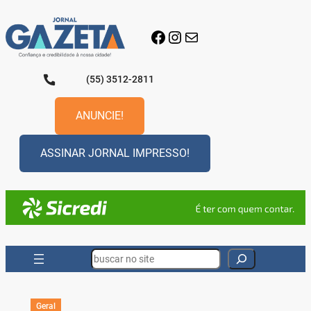
Pular
para
Facebook
Instagram
E-mail
o
conteúdo
(55) 3512-2811
ANUNCIE!
ASSINAR JORNAL IMPRESSO!
Search
Geral