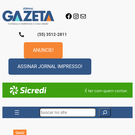
Pular
para
Facebook
Instagram
E-mail
o
conteúdo
(55) 3512-2811
ANUNCIE!
ASSINAR JORNAL IMPRESSO!
Search
Geral