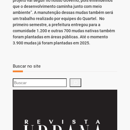
projeto vai seguir no nosso Governo, pois entendemos
que o desenvolvimento caminha junto com meio
ambiente”. A manutenção dessas mudas também será
um trabalho realizado por equipes do Quartel. No
primeiro semestre, a prefeitura entregou para a
comunidade 1.200 e outras 700 mudas nativas também
foram plantadas em áreas públicas. Até o momento
3.900 mudas já foram plantadas em 2025.
Buscar no site
S
e
a
r
c
h