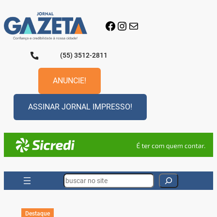
Pular
para
Facebook
Instagram
E-mail
o
conteúdo
(55) 3512-2811
ANUNCIE!
ASSINAR JORNAL IMPRESSO!
Search
Destaque