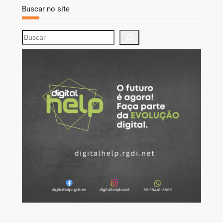
Buscar no site
S
e
a
r
c
h