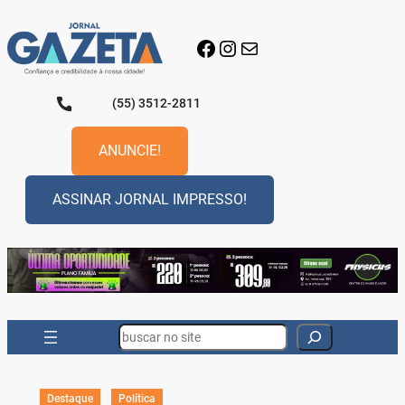
Pular
para
Facebook
Instagram
E-mail
o
conteúdo
(55) 3512-2811
ANUNCIE!
ASSINAR JORNAL IMPRESSO!
Search
Destaque
Política