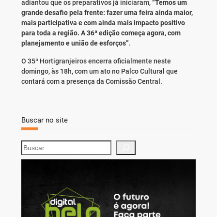
adiantou que os preparativos já iniciaram,
“Temos um
grande desafio pela frente: fazer uma feira ainda maior,
mais participativa e com ainda mais impacto positivo
para toda a região. A 36ª edição começa agora, com
planejamento e união de esforços”
.
O 35º Hortigranjeiros encerra oficialmente neste
domingo, às 18h, com um ato no Palco Cultural que
contará com a presença da Comissão Central.
Buscar no site
S
e
a
r
c
h