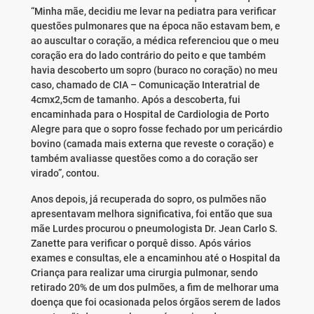
“Minha mãe, decidiu me levar na pediatra para verificar
questões pulmonares que na época não estavam bem, e
ao auscultar o coração, a médica referenciou que o meu
coração era do lado contrário do peito e que também
havia descoberto um sopro (buraco no coração) no meu
caso, chamado de CIA – Comunicação Interatrial de
4cmx2,5cm de tamanho. Após a descoberta, fui
encaminhada para o Hospital de Cardiologia de Porto
Alegre para que o sopro fosse fechado por um pericárdio
bovino (camada mais externa que reveste o coração) e
também avaliasse questões como a do coração ser
virado”, contou.
Anos depois, já recuperada do sopro, os pulmões não
apresentavam melhora significativa, foi então que sua
mãe Lurdes procurou o pneumologista Dr. Jean Carlo S.
Zanette para verificar o porquê disso. Após vários
exames e consultas, ele a encaminhou até o Hospital da
Criança para realizar uma cirurgia pulmonar, sendo
retirado 20% de um dos pulmões, a fim de melhorar uma
doença que foi ocasionada pelos órgãos serem de lados