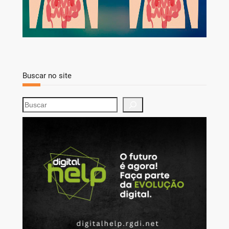
Buscar no site
S
e
a
r
c
h