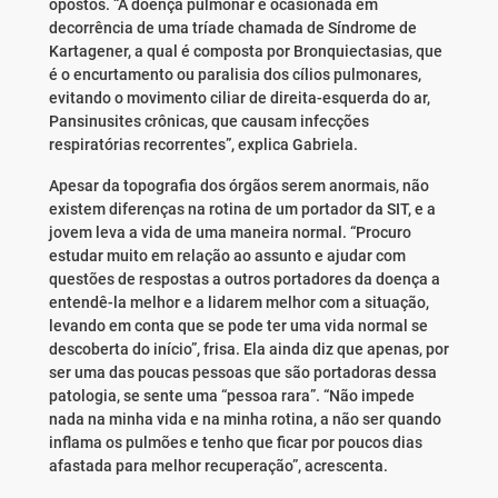
opostos. “A doença pulmonar é ocasionada em
decorrência de uma tríade chamada de Síndrome de
Kartagener, a qual é composta por Bronquiectasias, que
é o encurtamento ou paralisia dos cílios pulmonares,
evitando o movimento ciliar de direita-esquerda do ar,
Pansinusites crônicas, que causam infecções
respiratórias recorrentes”, explica Gabriela.
Apesar da topografia dos órgãos serem anormais, não
existem diferenças na rotina de um portador da SIT, e a
jovem leva a vida de uma maneira normal. “Procuro
estudar muito em relação ao assunto e ajudar com
questões de respostas a outros portadores da doença a
entendê-la melhor e a lidarem melhor com a situação,
levando em conta que se pode ter uma vida normal se
descoberta do início”, frisa. Ela ainda diz que apenas, por
ser uma das poucas pessoas que são portadoras dessa
patologia, se sente uma “pessoa rara”. “Não impede
nada na minha vida e na minha rotina, a não ser quando
inflama os pulmões e tenho que ficar por poucos dias
afastada para melhor recuperação”, acrescenta.