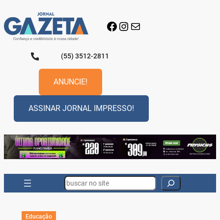
Pular
para
Facebook
Instagram
E-mail
o
conteúdo
(55) 3512-2811
ANUNCIE!
ASSINAR JORNAL IMPRESSO!
Search
Educação