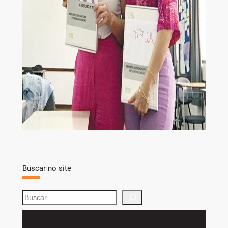
Buscar no site
S
e
a
r