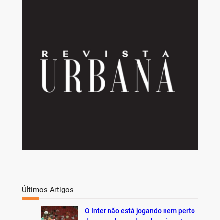
a
r
c
h
Últimos Artigos
O Inter não está jogando nem perto