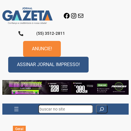
Pular
para
Facebook
Instagram
E-mail
o
conteúdo
(55) 3512-2811
ANUNCIE!
ASSINAR JORNAL IMPRESSO!
Search
Geral