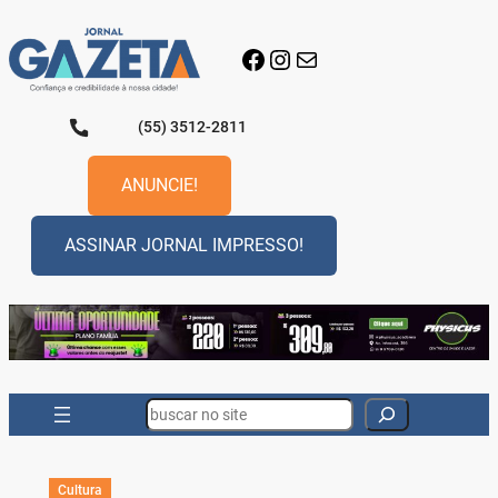
Pular
para
Facebook
Instagram
E-mail
o
conteúdo
(55) 3512-2811
ANUNCIE!
ASSINAR JORNAL IMPRESSO!
Search
Cultura