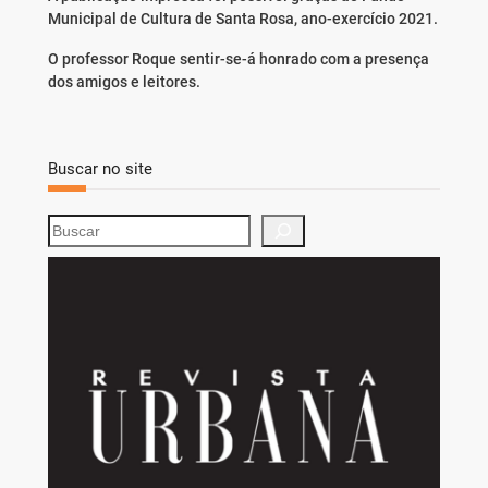
Municipal de Cultura de Santa Rosa, ano-exercício 2021.
O professor Roque sentir-se-á honrado com a presença
dos amigos e leitores.
Buscar no site
S
e
a
r
c
h