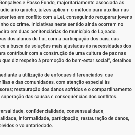
o Gonçalves e Passo Fundo, majoritariamente associada às
iciário gaúcho, juízes aplicam o método para auxiliar nas
centes em conflito com a Lei, conseguindo recuperar jovens
ho do crime. Iniciativas neste sentido ainda ocorrem no
eira em duas penitenciárias do município de Lajeado.
as dos alunos de Ijuí, com a participação dos pais, das
ece a busca de soluções mais ajustadas às necessidades dos
ara contribuir com a construção de uma cultura de paz nas
 que diz respeito à promoção do bem-estar social”, detalhou
ediante a utilização de enfoques diferenciados, que
mílias e das comunidades, com atenção especial às
nsores; restauração dos danos sofridos e o compartilhamento
a superação das causas e consequências dos conflitos.
versalidade, confidencialidade, consensualidade,
lidade, informalidade, participação, restauração de danos,
lvidos e voluntariedade.