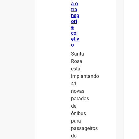
a o
tra
nsp
ort
e
col
etiv
o
Santa
Rosa
está
implantando
41
novas
paradas
de
ônibus
para
passageiros
do