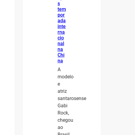
s
tem
por
ada
inte
rna
cio
nal
na
Chi
na
A
modelo
e
atriz
santarosense
Gabi
Rock,
chegou
ao
Brasil.