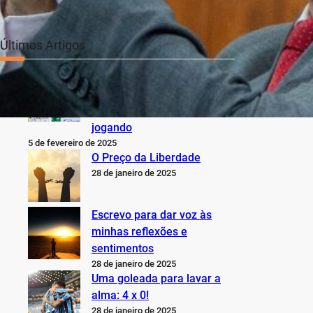
Últimos Artigos
O Inter não está jogando
nem perto do que sabe,
pode e deveria estar
jogando
5 de fevereiro de 2025
O Preço da Liberdade
28 de janeiro de 2025
Escrevo para dar voz às
minhas reflexões e
sentimentos
28 de janeiro de 2025
Uma goleada para lavar a
alma: 4 x 0!
28 de janeiro de 2025