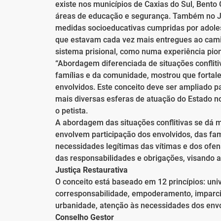
existe nos municípios de Caxias do Sul, Bent
áreas de educação e segurança. Também no Jud
medidas socioeducativas cumpridas por adoles
que estavam cada vez mais entregues ao camin
sistema prisional, como numa experiência pion
“Abordagem diferenciada de situações conflitiv
famílias e da comunidade, mostrou que fortal
envolvidos. Este conceito deve ser ampliado p
mais diversas esferas de atuação do Estado no
o petista.
A abordagem das situações conflitivas se dá m
envolvem participação dos envolvidos, das fa
necessidades legítimas das vítimas e dos ofe
das responsabilidades e obrigações, visando 
Justiça Restaurativa
O conceito está baseado em 12 princípios: uni
corresponsabilidade, empoderamento, imparcia
urbanidade, atenção às necessidades dos envo
Conselho Gestor