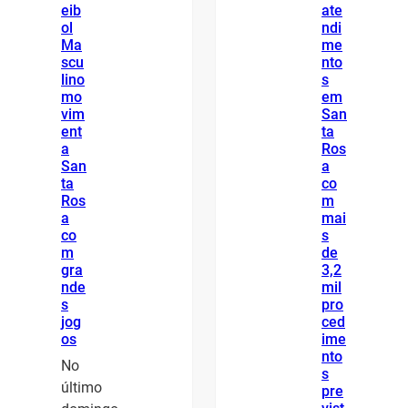
eib
ate
ol
ndi
Ma
me
scu
nto
lino
s
mo
em
vim
San
ent
ta
a
Ros
San
a
ta
co
Ros
m
a
mai
co
s
m
de
gra
3,2
nde
mil
s
pro
jog
ced
os
ime
nto
No
s
último
pre