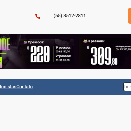
(55) 3512-2811
Sea
lunistas
Contato