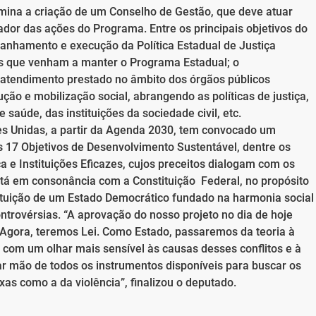
ermina a criação de um Conselho de Gestão, que deve atuar
ador das ações do Programa. Entre os principais objetivos do
anhamento e execução da Política Estadual de Justiça
ções que venham a manter o Programa Estadual; o
 atendimento prestado no âmbito dos órgãos públicos
ção e mobilização social, abrangendo as políticas de justiça,
saúde, das instituições da sociedade civil, etc.
s Unidas, a partir da Agenda 2030, tem convocado um
 17 Objetivos de Desenvolvimento Sustentável, dentre os
ça e Instituições Eficazes, cujos preceitos dialogam com os
stá em consonância com a Constituição Federal, no propósito
stituição de um Estado Democrático fundado na harmonia social
trovérsias. “A aprovação do nosso projeto no dia de hoje
Agora, teremos Lei. Como Estado, passaremos da teoria à
e com um olhar mais sensível às causas desses conflitos e à
ar mão de todos os instrumentos disponíveis para buscar os
s como a da violência”, finalizou o deputado.