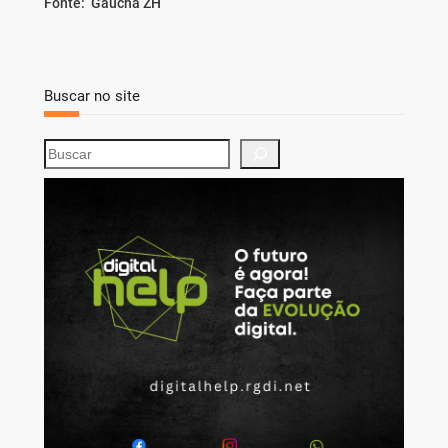
Fonte: Gaúcha ZH
Buscar no site
S
e
a
r
c
h