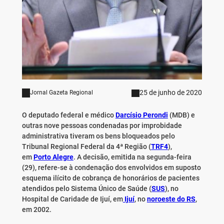
25 de junho de 2020
Jornal Gazeta Regional
O deputado federal e médico
Darcísio Perondi
(MDB) e
outras nove pessoas condenadas por improbidade
administrativa tiveram os bens bloqueados pelo
Tribunal Regional Federal da 4ª Região (
TRF4
),
em
Porto Alegre
. A decisão, emitida na segunda-feira
(29), refere-se à condenação dos envolvidos em suposto
esquema ilícito de cobrança de honorários de pacientes
atendidos pelo Sistema Único de Saúde (
SUS
), no
Hospital de Caridade de Ijuí, em
Ijuí
, no
noroeste do RS
,
em 2002.