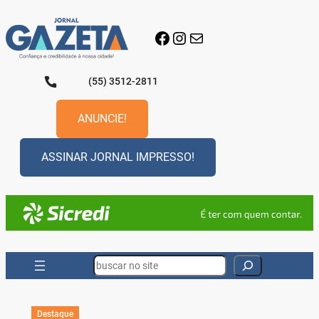
Pular
para
Facebook
Instagram
E-mail
o
conteúdo
(55) 3512-2811
ANUNCIE!
ASSINAR JORNAL IMPRESSO!
Search
Destaque