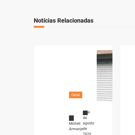
Notícias Relacionadas
Geral
4
de
agosto
Micheli
de
Armanje
2026