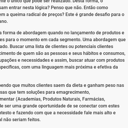
e o único que pode ser realizado. Desta forma, o
sam entrar nesta lógica? Penso que não. Então como
sem a queima radical de preços? Este é grande desafio para o
ano.
 na forma de abordagem quando no lançamento de produtos e
ores para o momento em cada segmento. Uma abordagem que
do. Buscar uma lista de clientes ou potenciais clientes
cimento de quem são as pessoas e seus hábitos e consumos,
ocupações e necessidades e assim, buscar atuar com produtos
specíficas, com uma linguagem mais próxima e efetiva da
bendo que muitos clientes saem da dieta e ganham peso nas
presas que tem soluções para emagrecimento,
imentar (Academias, Produtos Naturais, Farmácias,
 pode ser uma grande oportunidade de se conectar com estes
ntesto e fazendo com que a necessidade fale mais alto e
 não seriam feitos.