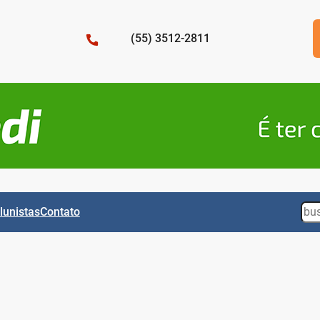
(55) 3512-2811
Sea
lunistas
Contato