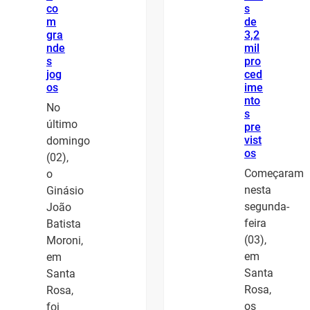
co
s
m
de
gra
3,2
nde
mil
s
pro
jog
ced
os
ime
nto
No
s
último
pre
vist
domingo
os
(02),
Começaram
o
nesta
Ginásio
segunda-
João
feira
Batista
(03),
Moroni,
em
em
Santa
Santa
Rosa,
Rosa,
os
foi