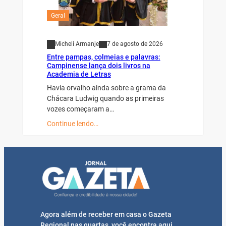
Geral
Micheli Armanje
7 de agosto de 2026
Entre pampas, colmeias e palavras:
Campinense lança dois livros na
Academia de Letras
Havia orvalho ainda sobre a grama da
Chácara Ludwig quando as primeiras
vozes começaram a…
Continue lendo…
Agora além de receber em casa o Gazeta
Regional nas quartas, você encontra aqui,