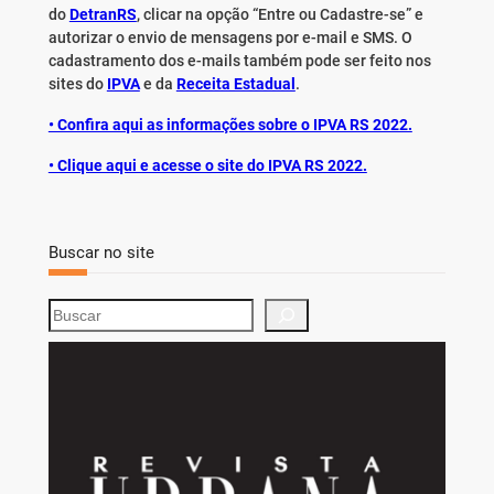
do
DetranRS
, clicar na opção “Entre ou Cadastre-se” e
autorizar o envio de mensagens por e-mail e SMS. O
cadastramento dos e-mails também pode ser feito nos
sites do
IPVA
e da
Receita Estadual
.
• Confira aqui as informações sobre o IPVA RS 2022.
• Clique aqui e acesse o site do IPVA RS 2022.
Buscar no site
S
e
a
r
c
h