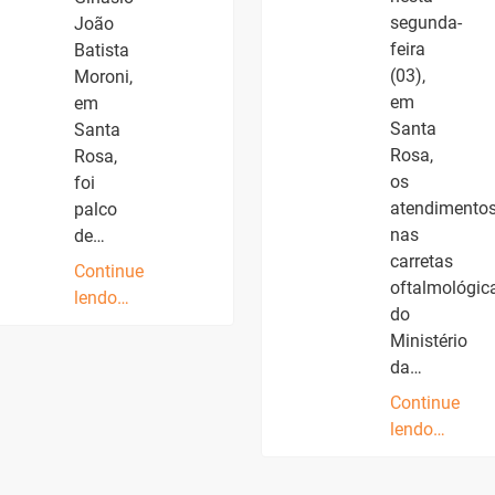
segunda-
João
feira
Batista
(03),
Moroni,
em
em
Santa
Santa
Rosa,
Rosa,
os
foi
atendimento
palco
nas
de…
carretas
Continue
oftalmológic
lendo…
do
Ministério
da…
Continue
lendo…