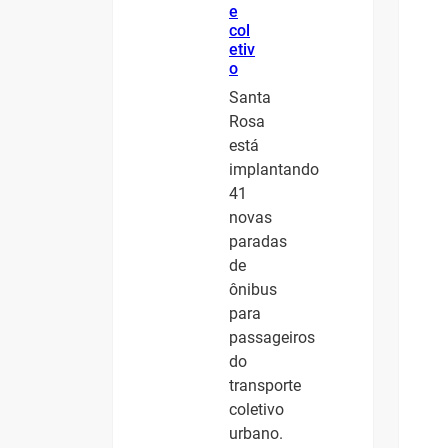
e
col
etiv
o
Santa
Rosa
está
implantando
41
novas
paradas
de
ônibus
para
passageiros
do
transporte
coletivo
urbano.