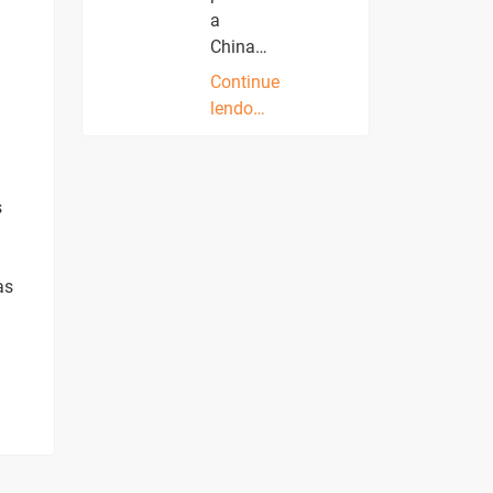
a
China…
Continue
lendo…
s
as