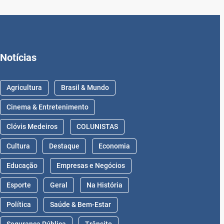
Notícias
Agricultura
Brasil & Mundo
Cinema & Entretenimento
Clóvis Medeiros
COLUNISTAS
Cultura
Destaque
Economia
Educação
Empresas e Negócios
Esporte
Geral
Na História
Política
Saúde & Bem-Estar