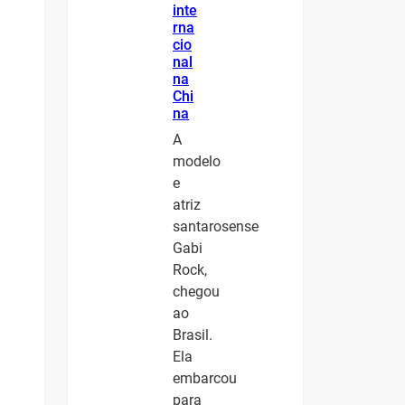
inte
rna
cio
nal
na
Chi
na
A
modelo
e
atriz
santarosense
Gabi
Rock,
chegou
ao
Brasil.
Ela
embarcou
para