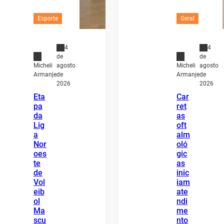
Esporte
Geral
4
4
de
de
agosto
agosto
Micheli
Micheli
de
de
Armanje
Armanje
2026
2026
Eta
Car
pa
ret
da
as
Lig
oft
a
alm
Nor
oló
oes
gic
te
as
de
inic
Vol
iam
eib
ate
ol
ndi
Ma
me
scu
nto