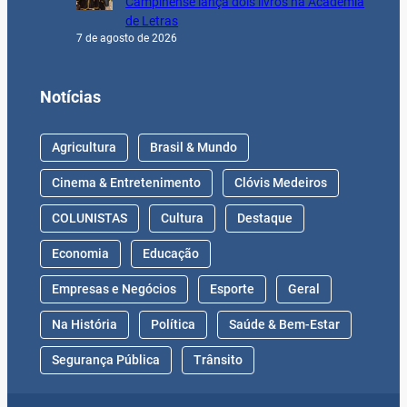
Campinense lança dois livros na Academia
de Letras
7 de agosto de 2026
Notícias
Agricultura
Brasil & Mundo
Cinema & Entretenimento
Clóvis Medeiros
COLUNISTAS
Cultura
Destaque
Economia
Educação
Empresas e Negócios
Esporte
Geral
Na História
Política
Saúde & Bem-Estar
Segurança Pública
Trânsito