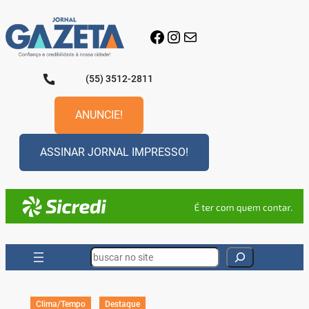
Pular
para
Facebook
Instagram
E-mail
o
conteúdo
(55) 3512-2811
ANUNCIE!
ASSINAR JORNAL IMPRESSO!
Search
Clima/Tempo
Destaque