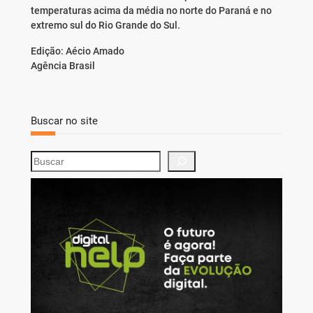
temperaturas acima da média no norte do Paraná e no
extremo sul do Rio Grande do Sul.
Edição: Aécio Amado
Agência Brasil
Buscar no site
S
e
a
r
c
h