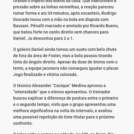
tirando o ímpeto dos donos da casa. Que mantinham a
pressão sobre as linhas vermelhas, a reação pareceu
tomar forma e ais 34 minutos, após escanteio, Rodrigo
Dourado tocou com a mão na bola em disputa com
Bassani. Pênalti marcado e anotado por Ricardo Bueno,
que bateu forte no canto direito sem chances para
Daniel. Ju descontou para 2 a 1.
O goleiro Daniel ainda tomou um susto com belo chute
de fora da área de Foster, mas a bola passou tirando
tinta do ângulo direito. Apesar da dose de ânimo com o
tento, a equipe jaconera não conseguiu igualar o placar.
Jogo finalizado e vitória colorada.
O técnico Alexander “Cacique” Medina aprovou a
“intensidade” que o elenco apresentou. O treinador
buscou explicar a diferença de postura entre o primeiro
e o segundo tempo, visto que o grupo apresentou uma
melhora significativa na volta do intervalo, e avaliou
uma possível repetição do time titular para o próximo
confronto.