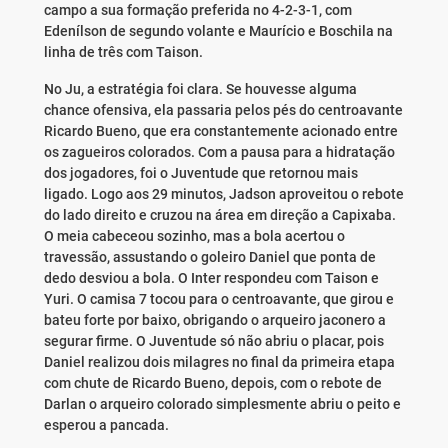
campo a sua formação preferida no 4-2-3-1, com
Edenílson de segundo volante e Maurício e Boschila na
linha de três com Taison.
No Ju, a estratégia foi clara. Se houvesse alguma
chance ofensiva, ela passaria pelos pés do centroavante
Ricardo Bueno, que era constantemente acionado entre
os zagueiros colorados. Com a pausa para a hidratação
dos jogadores, foi o Juventude que retornou mais
ligado. Logo aos 29 minutos, Jadson aproveitou o rebote
do lado direito e cruzou na área em direção a Capixaba.
O meia cabeceou sozinho, mas a bola acertou o
travessão, assustando o goleiro Daniel que ponta de
dedo desviou a bola. O Inter respondeu com Taison e
Yuri. O camisa 7 tocou para o centroavante, que girou e
bateu forte por baixo, obrigando o arqueiro jaconero a
segurar firme. O Juventude só não abriu o placar, pois
Daniel realizou dois milagres no final da primeira etapa
com chute de Ricardo Bueno, depois, com o rebote de
Darlan o arqueiro colorado simplesmente abriu o peito e
esperou a pancada.