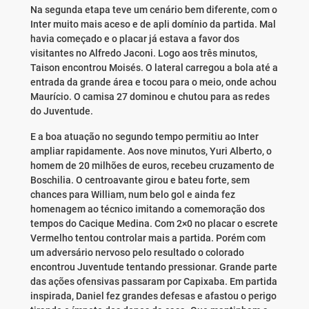
Na segunda etapa teve um cenário bem diferente, com o
Inter muito mais aceso e de apli domínio da partida. Mal
havia começado e o placar já estava a favor dos
visitantes no Alfredo Jaconi. Logo aos três minutos,
Taison encontrou Moisés. O lateral carregou a bola até a
entrada da grande área e tocou para o meio, onde achou
Maurício. O camisa 27 dominou e chutou para as redes
do Juventude.
E a boa atuação no segundo tempo permitiu ao Inter
ampliar rapidamente. Aos nove minutos, Yuri Alberto, o
homem de 20 milhões de euros, recebeu cruzamento de
Boschilia. O centroavante girou e bateu forte, sem
chances para William, num belo gol e ainda fez
homenagem ao técnico imitando a comemoração dos
tempos do Cacique Medina. Com 2×0 no placar o escrete
Vermelho tentou controlar mais a partida. Porém com
um adversário nervoso pelo resultado o colorado
encontrou Juventude tentando pressionar. Grande parte
das ações ofensivas passaram por Capixaba. Em partida
inspirada, Daniel fez grandes defesas e afastou o perigo