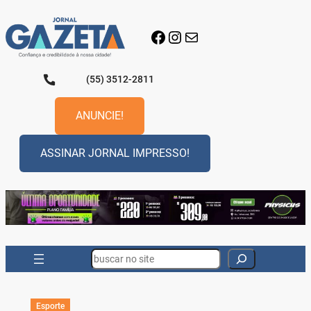
Pular
para
Facebook
Instagram
E-mail
o
conteúdo
(55) 3512-2811
ANUNCIE!
ASSINAR JORNAL IMPRESSO!
Search
Esporte