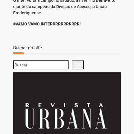
O Inter volta a campo no sábado, às 19h, no Beira-Rio,
diante do campeão da Divisão de Acesso, o União
Frederiquense.
#VAMO VAMO INTERRRRRRRRRRR!
Buscar no site
S
e
a
r
c
h