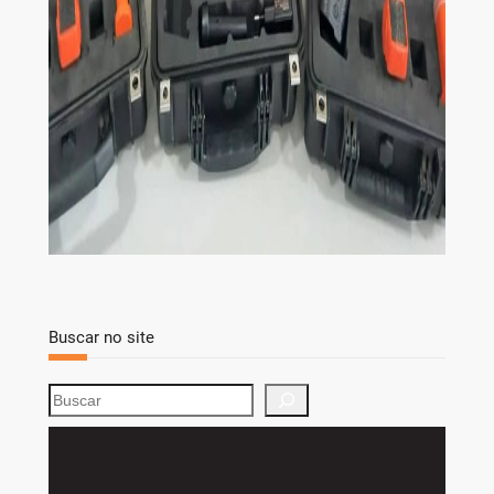
Buscar no site
S
e
a
r
c