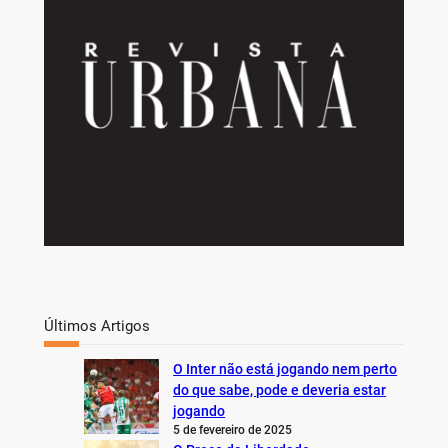
h
Últimos Artigos
O Inter não está jogando nem perto
do que sabe, pode e deveria estar
jogando
5 de fevereiro de 2025