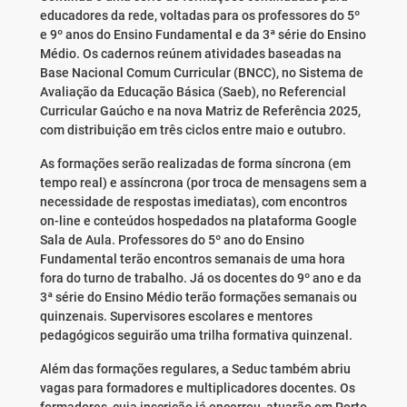
educadores da rede, voltadas para os professores do 5º
e 9º anos do Ensino Fundamental e da 3ª série do Ensino
Médio. Os cadernos reúnem atividades baseadas na
Base Nacional Comum Curricular (BNCC), no Sistema de
Avaliação da Educação Básica (Saeb), no Referencial
Curricular Gaúcho e na nova Matriz de Referência 2025,
com distribuição em três ciclos entre maio e outubro.
As formações serão realizadas de forma síncrona (em
tempo real) e assíncrona (por troca de mensagens sem a
necessidade de respostas imediatas), com encontros
on-line e conteúdos hospedados na plataforma Google
Sala de Aula. Professores do 5º ano do Ensino
Fundamental terão encontros semanais de uma hora
fora do turno de trabalho. Já os docentes do 9º ano e da
3ª série do Ensino Médio terão formações semanais ou
quinzenais. Supervisores escolares e mentores
pedagógicos seguirão uma trilha formativa quinzenal.
Além das formações regulares, a Seduc também abriu
vagas para formadores e multiplicadores docentes. Os
formadores, cuja inscrição já encerrou, atuarão em Porto