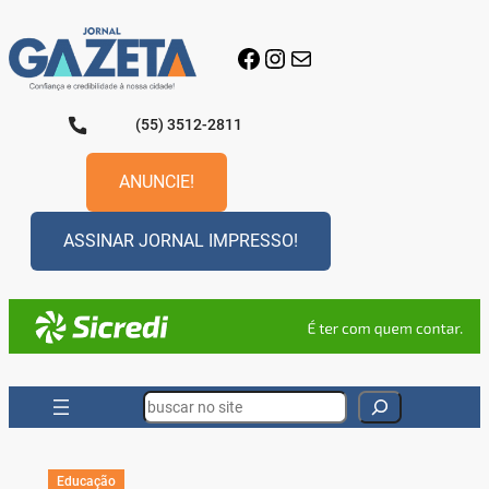
Pular
para
Facebook
Instagram
E-mail
o
conteúdo
(55) 3512-2811
ANUNCIE!
ASSINAR JORNAL IMPRESSO!
Search
Educação