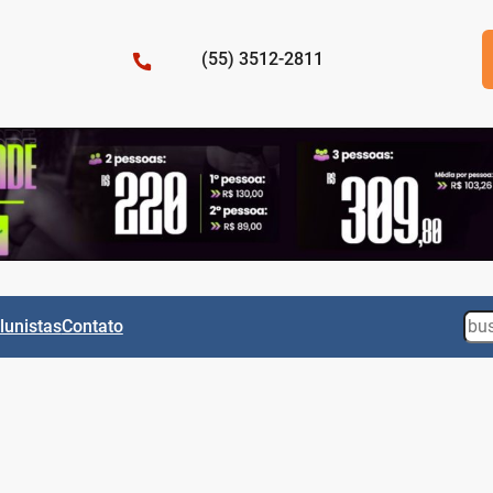
(55) 3512-2811
Sea
lunistas
Contato