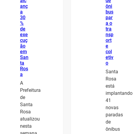
alc
de
anç
ôni
a
bus
30
par
%
a o
de
tra
exe
nsp
cuç
ort
ão
e
em
col
San
etiv
ta
o
Ros
Santa
a
Rosa
A
está
Prefeitura
implantando
de
41
Santa
novas
Rosa
paradas
atualizou
de
nesta
ônibus
semana