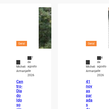
Geral
Geral
7
4
de
de
agosto
agosto
Micheli
Micheli
de
de
Armanje
Armanje
2026
2026
Cen
41
tro-
nov
Dia
as
do
par
Ido
ada
so
s