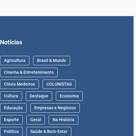
Notícias
Agricultura
Brasil & Mundo
Cinema & Entretenimento
Clóvis Medeiros
COLUNISTAS
Cultura
Destaque
Economia
Educação
Empresas e Negócios
Esporte
Geral
Na História
Política
Saúde & Bem-Estar