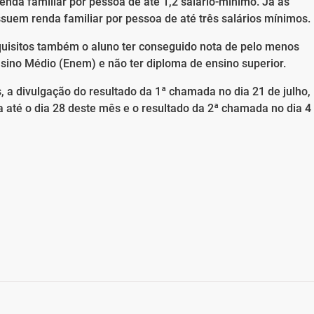
enda familiar por pessoa de até 1,2 salário-mínimo. Já as
suem renda familiar por pessoa de até três salários mínimos.
uisitos também o aluno ter conseguido nota de pelo menos
ino Médio (Enem) e não ter diploma de ensino superior.
, a divulgação do resultado da 1ª chamada no dia 21 de julho,
até o dia 28 deste mês e o resultado da 2ª chamada no dia 4