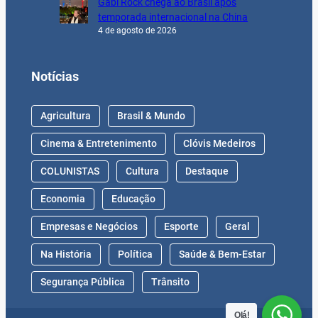
Gabi Rock chega ao Brasil após
temporada internacional na China
4 de agosto de 2026
Notícias
Agricultura
Brasil & Mundo
Cinema & Entretenimento
Clóvis Medeiros
COLUNISTAS
Cultura
Destaque
Economia
Educação
Empresas e Negócios
Esporte
Geral
Na História
Política
Saúde & Bem-Estar
Segurança Pública
Trânsito
Olá!