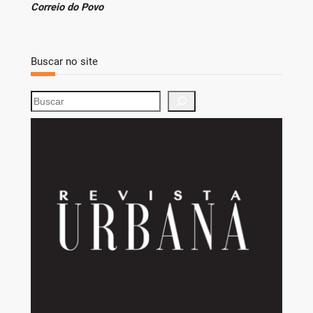
Correio do Povo
Buscar no site
S
e
a
r
c
h