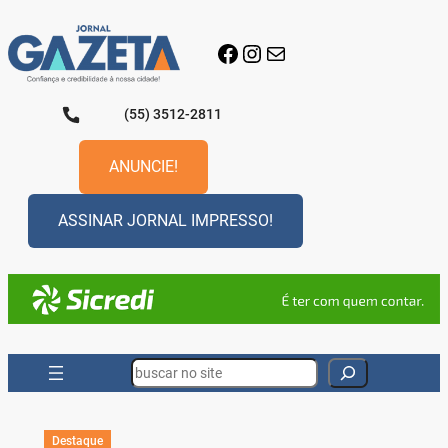
Pular
para
Facebook
Instagram
E-mail
o
conteúdo
(55) 3512-2811
ANUNCIE!
ASSINAR JORNAL IMPRESSO!
Search
Destaque