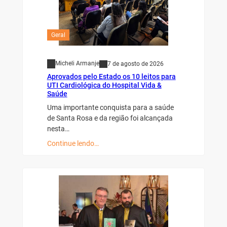
Geral
Micheli Armanje
7 de agosto de 2026
Aprovados pelo Estado os 10 leitos para
UTI Cardiológica do Hospital Vida &
Saúde
Uma importante conquista para a saúde
de Santa Rosa e da região foi alcançada
nesta…
Continue lendo…