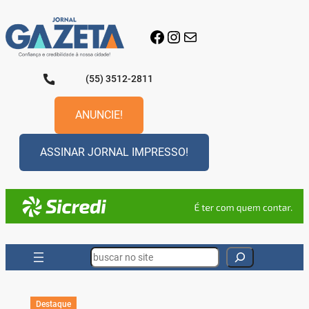
Pular
para
Facebook
Instagram
E-mail
o
conteúdo
(55) 3512-2811
ANUNCIE!
ASSINAR JORNAL IMPRESSO!
Search
Destaque