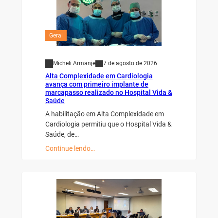
Geral
Micheli Armanje
7 de agosto de 2026
Alta Complexidade em Cardiologia
avança com primeiro implante de
marcapasso realizado no Hospital Vida &
Saúde
A habilitação em Alta Complexidade em
Cardiologia permitiu que o Hospital Vida &
Saúde, de…
Continue lendo…