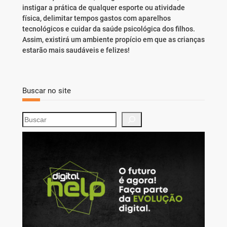
instigar a prática de qualquer esporte ou atividade
física, delimitar tempos gastos com aparelhos
tecnológicos e cuidar da saúde psicológica dos filhos.
Assim, existirá um ambiente propício em que as crianças
estarão mais saudáveis e felizes!
Buscar no site
S
e
a
r
c
h