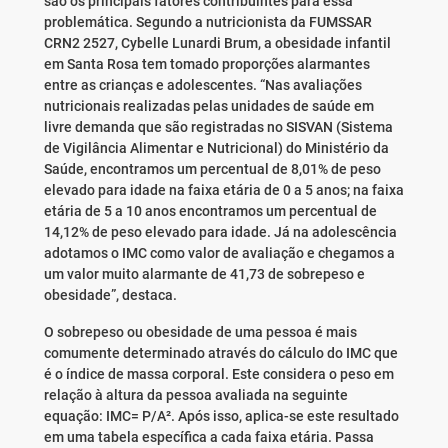
são os principais fatores contribuintes para essa
problemática. Segundo a nutricionista da FUMSSAR
CRN2 2527, Cybelle Lunardi Brum, a obesidade infantil
em Santa Rosa tem tomado proporções alarmantes
entre as crianças e adolescentes. “Nas avaliações
nutricionais realizadas pelas unidades de saúde em
livre demanda que são registradas no SISVAN (Sistema
de Vigilância Alimentar e Nutricional) do Ministério da
Saúde, encontramos um percentual de 8,01% de peso
elevado para idade na faixa etária de 0 a 5 anos; na faixa
etária de 5 a 10 anos encontramos um percentual de
14,12% de peso elevado para idade. Já na adolescência
adotamos o IMC como valor de avaliação e chegamos a
um valor muito alarmante de 41,73 de sobrepeso e
obesidade”, destaca.
O sobrepeso ou obesidade de uma pessoa é mais
comumente determinado através do cálculo do IMC que
é o índice de massa corporal. Este considera o peso em
relação à altura da pessoa avaliada na seguinte
equação: IMC= P/A². Após isso, aplica-se este resultado
em uma tabela específica a cada faixa etária. Passa