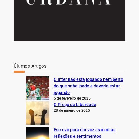
Últimos Artigos
O Inter não está jogando nem perto
do que sabe, pode e deveria estar
jogando
5 de fevereiro de 2025
O Preço da Liberdade
28 de janeiro de 2025
Escrevo para dar voz às minhas
reflexões e sentimentos