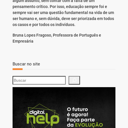
algum assunto, sem contar com a falta de um
pensamento crítico. Por isso, educação sempre foi e
sempre vai ser uma questão fundamental na vida de um
ser humano e, sem dúvida, deve ser priorizada em todos
os casos e por todos os indivíduos.
Bruna Lopes Fragoso, Professora de Português e
Empresária
Buscar no site
S
e
a
r
c
h