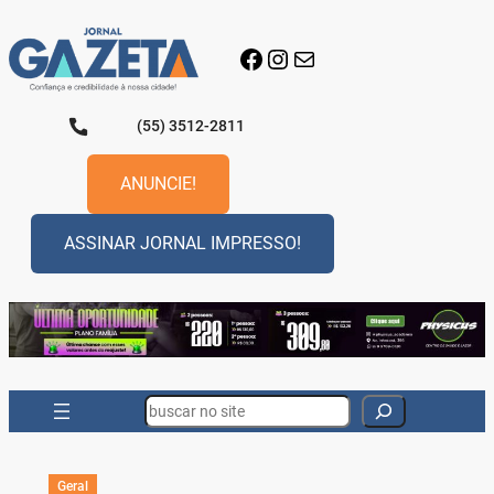
Pular
para
Facebook
Instagram
E-mail
o
conteúdo
(55) 3512-2811
ANUNCIE!
ASSINAR JORNAL IMPRESSO!
Search
Geral