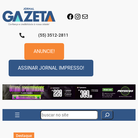
Pular
para
Facebook
Instagram
E-mail
o
conteúdo
(55) 3512-2811
ANUNCIE!
ASSINAR JORNAL IMPRESSO!
Search
Destaque