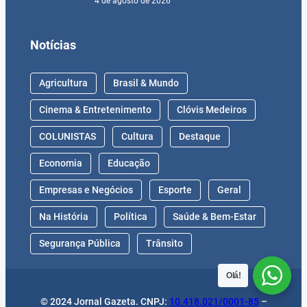
4 de agosto de 2026
Notícias
Agricultura
Brasil & Mundo
Cinema & Entretenimento
Clóvis Medeiros
COLUNISTAS
Cultura
Destaque
Economia
Educação
Empresas e Negócios
Esporte
Geral
Na História
Política
Saúde & Bem-Estar
Segurança Pública
Trânsito
Olá!
© 2024 Jornal Gazeta. CNPJ:
10.418.021/0001-85
–