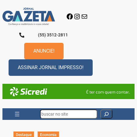
Pular
para
Facebook
Instagram
E-mail
o
conteúdo
(55) 3512-2811
ANUNCIE!
ASSINAR JORNAL IMPRESSO!
Search
Destaque
Economia