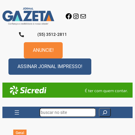
Pular
para
Facebook
Instagram
E-mail
o
conteúdo
(55) 3512-2811
ANUNCIE!
ASSINAR JORNAL IMPRESSO!
Search
Geral