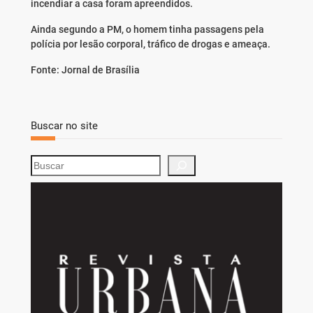
incendiar a casa foram apreendidos.
Ainda segundo a PM, o homem tinha passagens pela
polícia por lesão corporal, tráfico de drogas e ameaça.
Fonte: Jornal de Brasília
Buscar no site
S
e
a
r
c
h