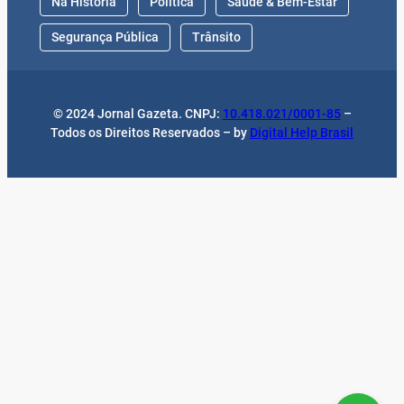
Na História
Política
Saúde & Bem-Estar
Segurança Pública
Trânsito
© 2024 Jornal Gazeta. CNPJ:
10.418.021/0001-85
–
Todos os Direitos Reservados – by
Digital Help Brasil