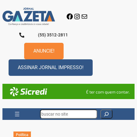
Pular
para
Facebook
Instagram
E-mail
o
conteúdo
(55) 3512-2811
ANUNCIE!
ASSINAR JORNAL IMPRESSO!
Search
Política