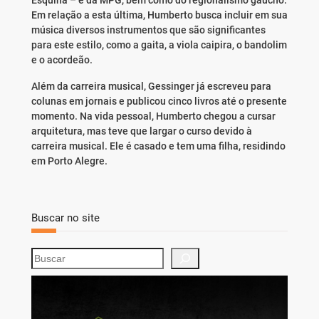
Esquina – e da MPG, bem como do regionalismo gaúcho.
Em relação a esta última, Humberto busca incluir em sua
música diversos instrumentos que são significantes
para este estilo, como a gaita, a viola caipira, o bandolim
e o acordeão.
Além da carreira musical, Gessinger já escreveu para
colunas em jornais e publicou cinco livros até o presente
momento. Na vida pessoal, Humberto chegou a cursar
arquitetura, mas teve que largar o curso devido à
carreira musical. Ele é casado e tem uma filha, residindo
em Porto Alegre.
Buscar no site
S
e
a
r
c