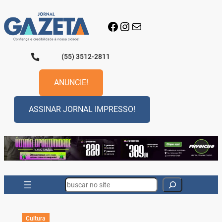
Pular
para
Facebook
Instagram
E-mail
o
conteúdo
(55) 3512-2811
ANUNCIE!
ASSINAR JORNAL IMPRESSO!
Search
Cultura