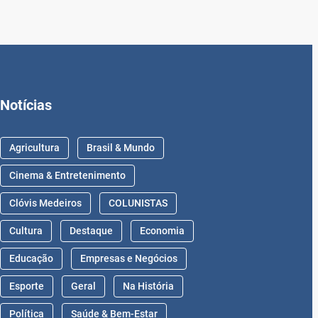
Notícias
Agricultura
Brasil & Mundo
Cinema & Entretenimento
Clóvis Medeiros
COLUNISTAS
Cultura
Destaque
Economia
Educação
Empresas e Negócios
Esporte
Geral
Na História
Política
Saúde & Bem-Estar