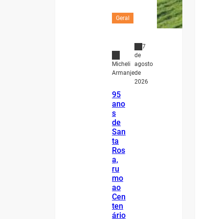
Geral
7
de
agosto
Micheli
de
Armanje
2026
95
ano
s
de
San
ta
Ros
a,
ru
mo
ao
Cen
ten
ário