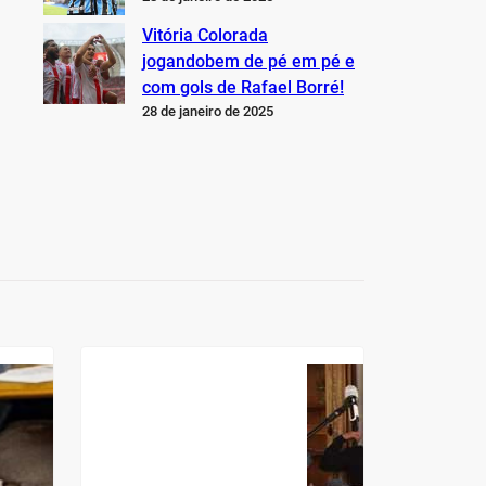
Vitória Colorada
jogandobem de pé em pé e
com gols de Rafael Borré!
28 de janeiro de 2025