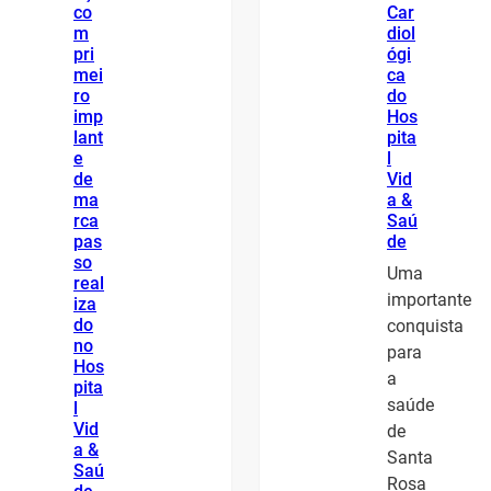
co
Car
m
diol
pri
ógi
mei
ca
ro
do
imp
Hos
lant
pita
e
l
de
Vid
ma
a &
rca
Saú
pas
de
so
Uma
real
importante
iza
do
conquista
no
para
Hos
a
pita
saúde
l
Vid
de
a &
Santa
Saú
Rosa