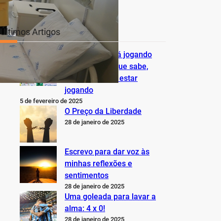
Últimos Artigos
O Inter não está jogando
nem perto do que sabe,
pode e deveria estar
jogando
5 de fevereiro de 2025
O Preço da Liberdade
28 de janeiro de 2025
Escrevo para dar voz às
minhas reflexões e
sentimentos
28 de janeiro de 2025
Uma goleada para lavar a
alma: 4 x 0!
28 de janeiro de 2025