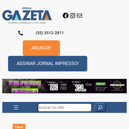
Pular
para
Facebook
Instagram
E-mail
o
conteúdo
(55) 3512-2811
ANUNCIE!
ASSINAR JORNAL IMPRESSO!
Search
Geral