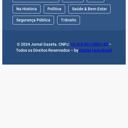
Na História
Política
Saúde & Bem-Estar
Segurança Pública
Trânsito
© 2024 Jornal Gazeta. CNPJ:
10.418.021/0001-85
–
Todos os Direitos Reservados – by
Digital Help Brasil