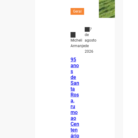
Geral
7
de
agosto
Micheli
de
Armanje
2026
95
ano
s
de
San
ta
Ros
a,
ru
mo
ao
Cen
ten
ário