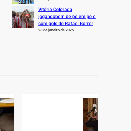
Vitória Colorada
jogandobem de pé em pé e
com gols de Rafael Borré!
28 de janeiro de 2025