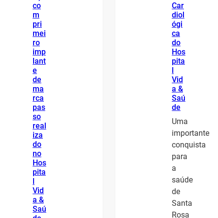
co
Car
m
diol
pri
ógi
mei
ca
ro
do
imp
Hos
lant
pita
e
l
de
Vid
ma
a &
rca
Saú
pas
de
so
Uma
real
importante
iza
do
conquista
no
para
Hos
a
pita
saúde
l
Vid
de
a &
Santa
Saú
Rosa