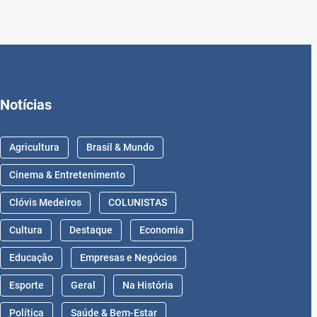
Notícias
Agricultura
Brasil & Mundo
Cinema & Entretenimento
Clóvis Medeiros
COLUNISTAS
Cultura
Destaque
Economia
Educação
Empresas e Negócios
Esporte
Geral
Na História
Política
Saúde & Bem-Estar